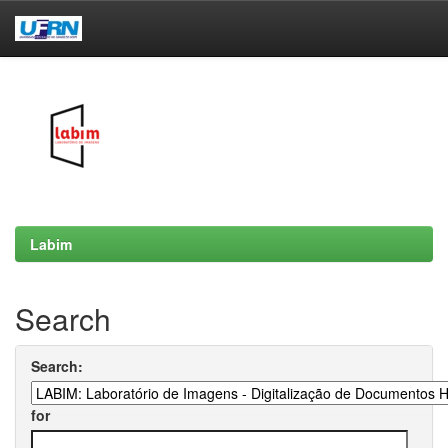
Skip
navigation
Labim
Search
Search:
for