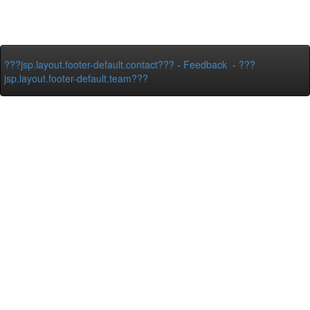
???jsp.layout.footer-default.contact???
-
Feedback
-
???
jsp.layout.footer-default.team???