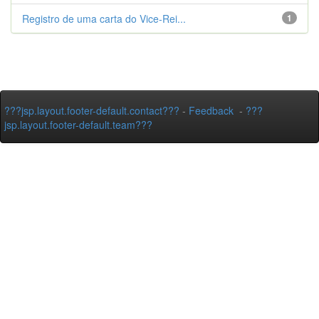
Registro de uma carta do Vice-Rei...
1
???jsp.layout.footer-default.contact???
-
Feedback
-
???
jsp.layout.footer-default.team???