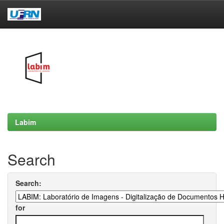
Skip
navigation
Labim
Search
Search:
for