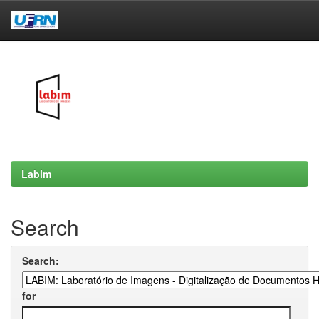
Skip
navigation
Labim
Search
Search:
for