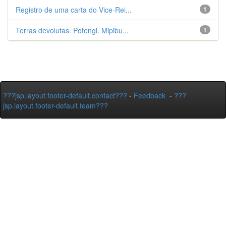
Registro de uma carta do Vice-Rei...
1
Terras devolutas. Potengi. Mipibu...
1
???jsp.layout.footer-default.contact???
-
Feedback
-
???
jsp.layout.footer-default.team???