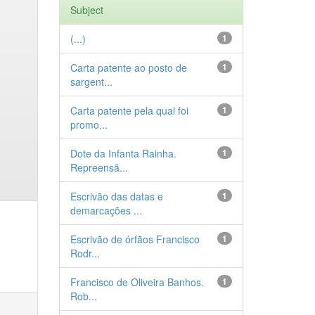
Subject
(...)
1
Carta patente ao posto de
1
sargent...
Carta patente pela qual foi
1
promo...
Dote da Infanta Rainha.
1
Repreensã...
Escrivão das datas e
1
demarcações ...
Escrivão de órfãos Francisco
1
Rodr...
Francisco de Oliveira Banhos.
1
Rob...