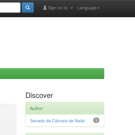
Sign on to:
Language
Discover
Author
Senado da Câmara de Natal
1