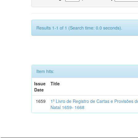
Results 1-1 of 1 (Search time: 0.0 seconds).
Item hits:
Issue
Title
Date
1659
1º Livro de Registro de Cartas e Provisões
Natal 1659- 1668