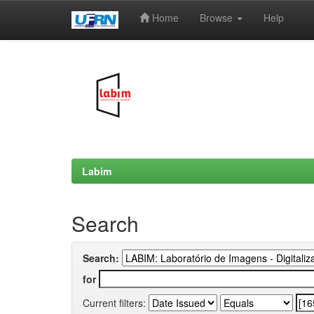
Home
Browse
Help
Skip
navigation
Labim
Search
Search:
for
Current filters: