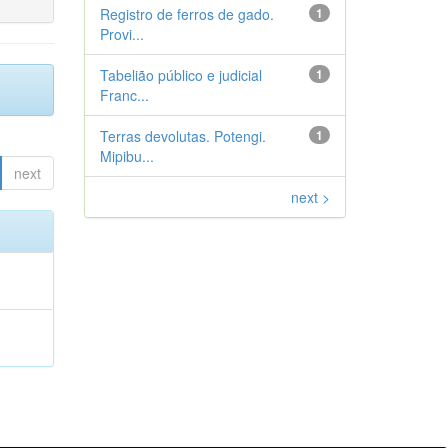
Registro de ferros de gado.
1
Provi...
Tabelião público e judicial
1
Franc...
Terras devolutas. Potengi.
1
Mipibu...
next
next >