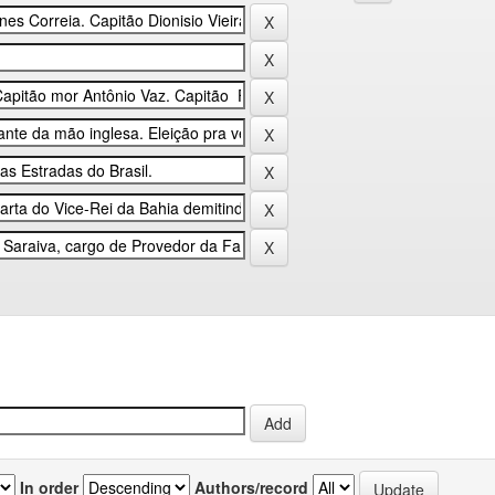
In order
Authors/record