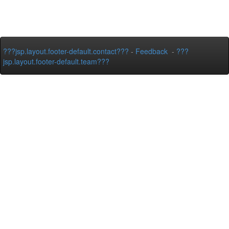
???jsp.layout.footer-default.contact???
-
Feedback
-
???
jsp.layout.footer-default.team???