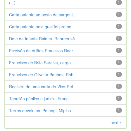
(...)
1
Carta patente ao posto de sargent...
1
Carta patente pela qual foi promo...
1
Dote da Infanta Rainha. Repreensã...
1
Escrivão de órfãos Francisco Rodr...
1
Francisco de Brito Saraiva, cargo...
1
Francisco de Oliveira Banhos. Rob...
1
Registro de uma carta do Vice-Rei...
1
Tabelião público e judicial Franc...
1
Terras devolutas. Potengi. Mipibu...
1
next >