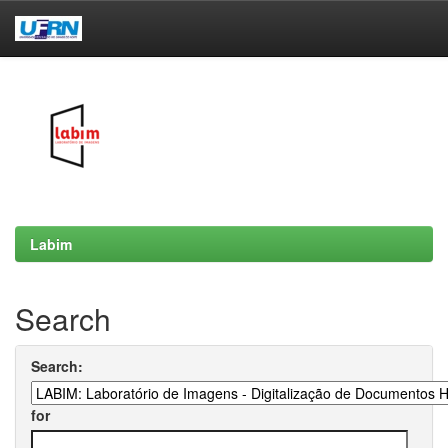
Skip
navigation
Labim
Search
Search:
for