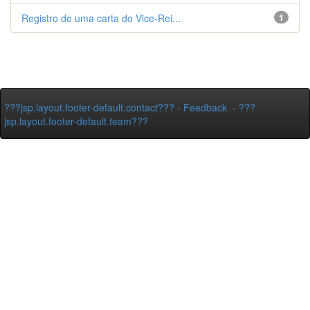
Registro de uma carta do Vice-Rei...
1
???jsp.layout.footer-default.contact???
-
Feedback
-
???
jsp.layout.footer-default.team???