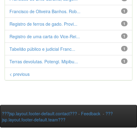
Francisco de Oliveira Banhos. Rob...
1
Registro de ferros de gado. Provi...
1
Registro de uma carta do Vice-Rei...
1
Tabelião público e judicial Franc...
1
Terras devolutas. Potengi. Mipibu...
1
< previous
???jsp.layout.footer-default.contact???
-
Feedback
-
???
jsp.layout.footer-default.team???