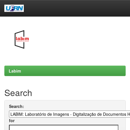
Skip
navigation
Labim
Search
Search:
for