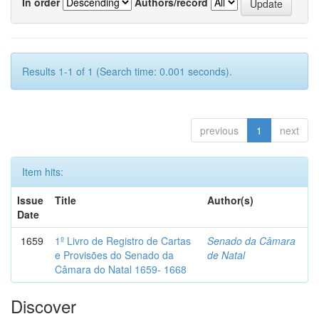
In order
Authors/record
Results 1-1 of 1 (Search time: 0.001 seconds).
previous
1
next
Item hits:
Issue
Title
Author(s)
Date
1659
1º Livro de Registro de Cartas
Senado da Câmara
e Provisões do Senado da
de Natal
Câmara do Natal 1659- 1668
Discover