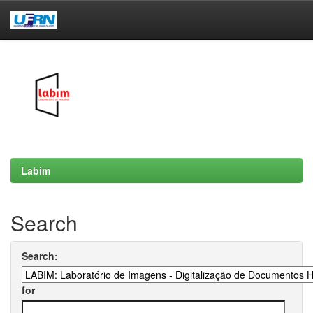
Skip
navigation
Labim
Search
Search:
for