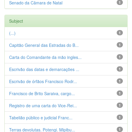
Senado da Câmara de Natal
1
Subject
(...)
1
Capitão General das Estradas do B...
1
Carta do Comandante da mão ingles...
1
Escrivão das datas e demarcações ...
1
Escrivão de órfãos Francisco Rodr...
1
Francisco de Brito Saraiva, cargo...
1
Registro de uma carta do Vice-Rei...
1
Tabelião público e judicial Franc...
1
Terras devolutas. Potengi. Mipibu...
1