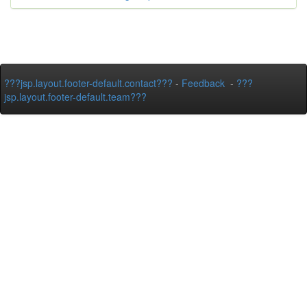
???jsp.layout.footer-default.contact???
-
Feedback
-
???
jsp.layout.footer-default.team???