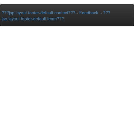
???jsp.layout.footer-default.contact???
-
Feedback
-
???
jsp.layout.footer-default.team???