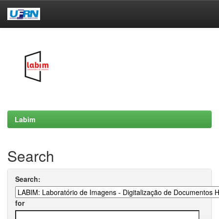
Skip
navigation
Labim
Search
Search:
for