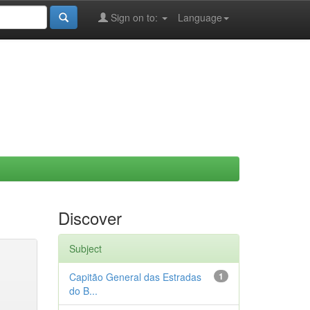
Sign on to:
Language
Discover
Subject
Capitão General das Estradas
1
do B...