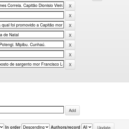
In order
Authors/record