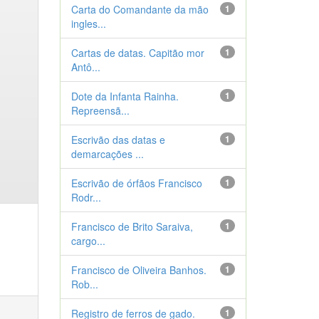
Carta do Comandante da mão
1
ingles...
Cartas de datas. Capitão mor
1
Antô...
Dote da Infanta Rainha.
1
Repreensã...
Escrivão das datas e
1
demarcações ...
Escrivão de órfãos Francisco
1
Rodr...
Francisco de Brito Saraiva,
1
cargo...
Francisco de Oliveira Banhos.
1
Rob...
Registro de ferros de gado.
1