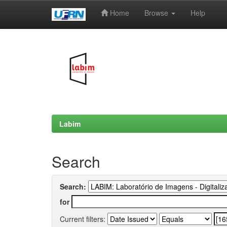
Home
Browse
Help
Skip
navigation
Labim
Search
Search:
for
Current filters: