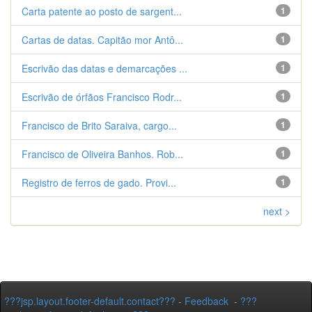
Carta patente ao posto de sargent...
1
Cartas de datas. Capitão mor Antô...
1
Escrivão das datas e demarcações ...
1
Escrivão de órfãos Francisco Rodr...
1
Francisco de Brito Saraiva, cargo...
1
Francisco de Oliveira Banhos. Rob...
1
Registro de ferros de gado. Provi...
1
next >
???jsp.layout.footer-default.contact???
-
Feedback
-
???