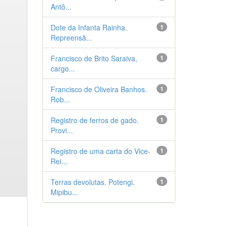
Antô...
Dote da Infanta Rainha.
1
Repreensã...
Francisco de Brito Saraiva,
1
cargo...
Francisco de Oliveira Banhos.
1
Rob...
Registro de ferros de gado.
1
Provi...
Registro de uma carta do Vice-
1
Rei...
Terras devolutas. Potengi.
1
Mipibu...