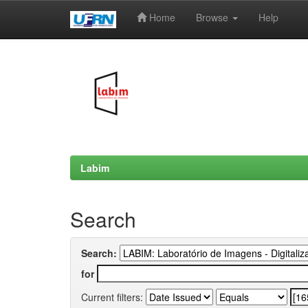
Home
Browse
Help
Skip
navigation
Labim
Search
Search:
for
Current filters: