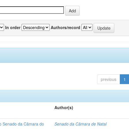
In order
Authors/record
previous
1
Author(s)
 do Senado da Câmara do
Senado da Câmara de Natal