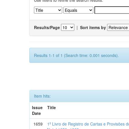
Use filters to refine the search results.
Results/Page
|
Sort items by
Results 1-1 of 1 (Search time: 0.001 seconds).
Item hits:
Issue
Title
Date
1659
1º Livro de Registro de Cartas e Provisões