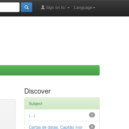
Sign on to:
Language
Discover
Subject
(...)
1
Cartas de datas. Capitão mor
1