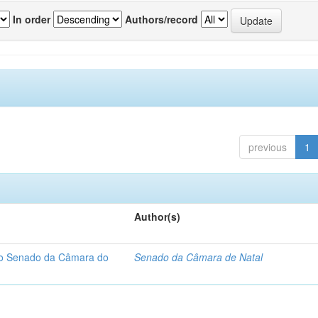
In order
Authors/record
previous
1
Author(s)
 do Senado da Câmara do
Senado da Câmara de Natal