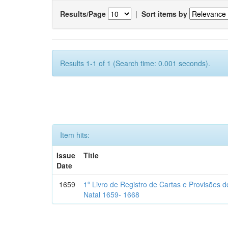
Results/Page
|
Sort items by
Results 1-1 of 1 (Search time: 0.001 seconds).
Item hits:
Issue
Title
Date
1659
1º Livro de Registro de Cartas e Provisões
Natal 1659- 1668