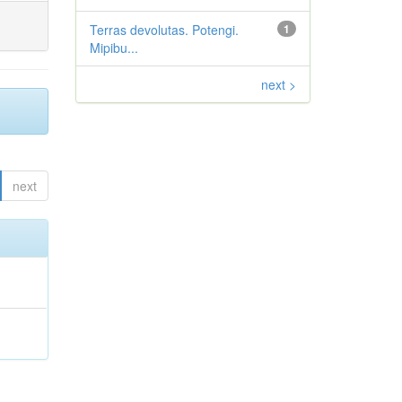
Terras devolutas. Potengi.
1
Mipibu...
next >
next