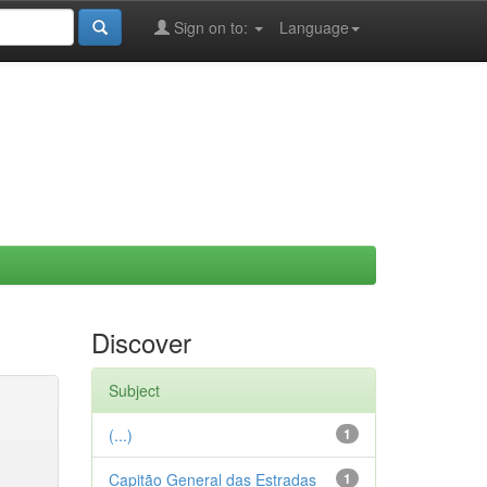
Sign on to:
Language
Discover
Subject
(...)
1
Capitão General das Estradas
1