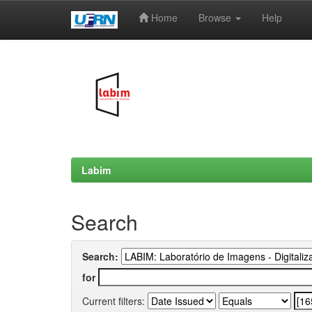
Home
Browse
Help
Skip
navigation
Labim
Search
Search:
for
Current filters: