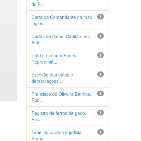
do B...
Carta do Comandante da mão
1
ingles...
Cartas de datas. Capitão mor
1
Antô...
Dote da Infanta Rainha.
1
Repreensã...
Escrivão das datas e
1
demarcações ...
Francisco de Oliveira Banhos.
1
Rob...
Registro de ferros de gado.
1
Provi...
Tabelião público e judicial
1
Franc...