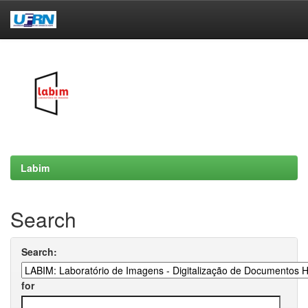
Skip
navigation
Labim
Search
Search:
for