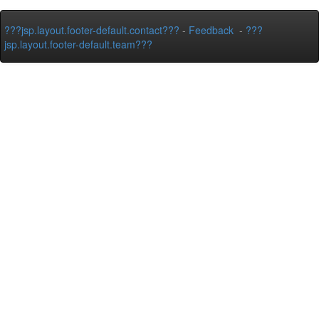
???jsp.layout.footer-default.contact???
-
Feedback
-
???
jsp.layout.footer-default.team???