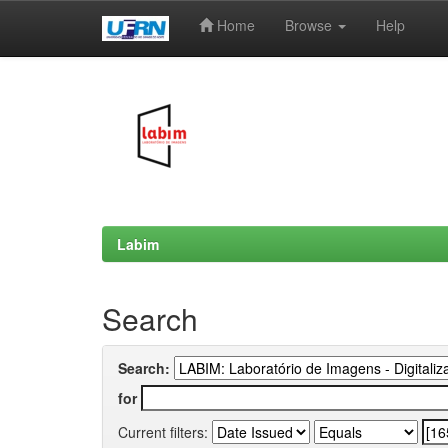
Home
Browse
Help
Skip
navigation
Labim
Search
Search:
for
Current filters: