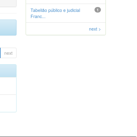
Tabelião público e judicial
1
Franc...
next >
next