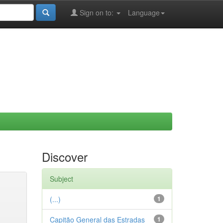
Sign on to:
Language
Discover
Subject
(...)
1
Capitão General das Estradas
1