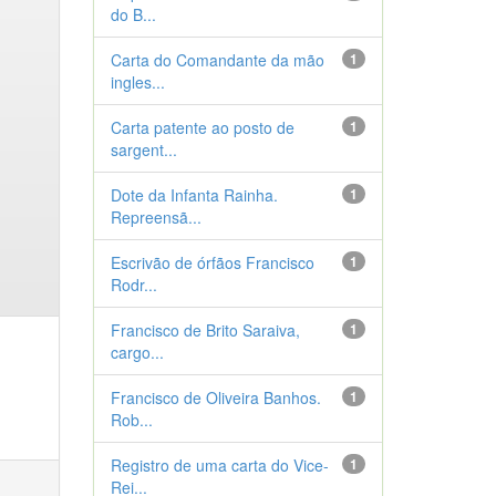
do B...
Carta do Comandante da mão
1
ingles...
Carta patente ao posto de
1
sargent...
Dote da Infanta Rainha.
1
Repreensã...
Escrivão de órfãos Francisco
1
Rodr...
Francisco de Brito Saraiva,
1
cargo...
Francisco de Oliveira Banhos.
1
Rob...
Registro de uma carta do Vice-
1
Rei...