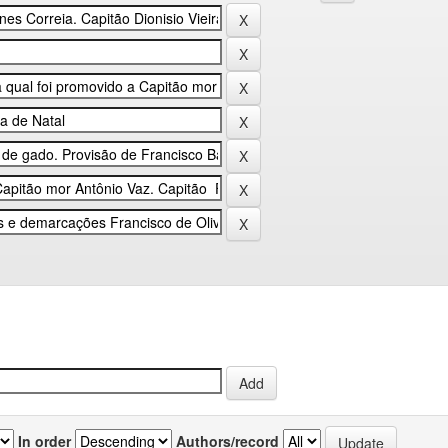
In order
Authors/record