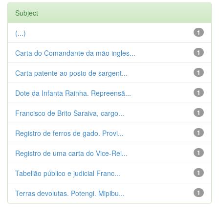
Subject
(...)
1
Carta do Comandante da mão ingles...
1
Carta patente ao posto de sargent...
1
Dote da Infanta Rainha. Repreensã...
1
Francisco de Brito Saraiva, cargo...
1
Registro de ferros de gado. Provi...
1
Registro de uma carta do Vice-Rei...
1
Tabelião público e judicial Franc...
1
Terras devolutas. Potengi. Mipibu...
1