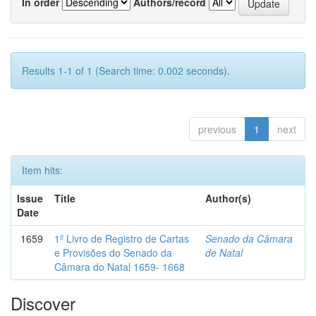
In order
Authors/record
Results 1-1 of 1 (Search time: 0.002 seconds).
previous
1
next
Item hits:
Issue
Title
Author(s)
Date
1659
1º Livro de Registro de Cartas
Senado da Câmara
e Provisões do Senado da
de Natal
Câmara do Natal 1659- 1668
Discover