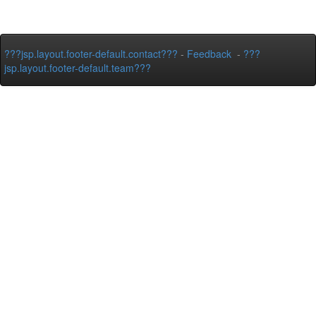
???jsp.layout.footer-default.contact???
-
Feedback
-
???
jsp.layout.footer-default.team???