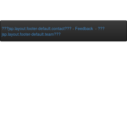
???jsp.layout.footer-default.contact???
-
Feedback
-
???
jsp.layout.footer-default.team???