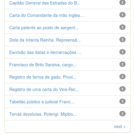
Capitão General das Estradas do B...
1
Carta do Comandante da mão ingles...
1
Carta patente ao posto de sargent...
1
Dote da Infanta Rainha. Repreensã...
1
Escrivão das datas e demarcações ...
1
Francisco de Brito Saraiva, cargo...
1
Registro de ferros de gado. Provi...
1
Registro de uma carta do Vice-Rei...
1
Tabelião público e judicial Franc...
1
Terras devolutas. Potengi. Mipibu...
1
next >