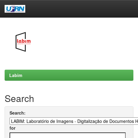
Skip
navigation
Labim
Search
Search:
for