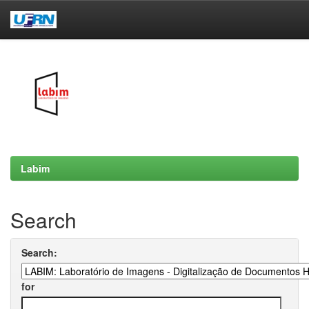
Skip
navigation
Labim
Search
Search:
for