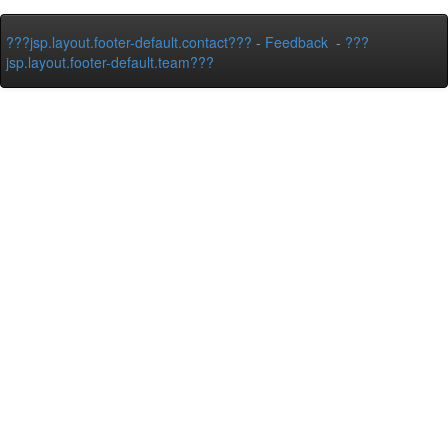
???jsp.layout.footer-default.contact???
-
Feedback
-
???
jsp.layout.footer-default.team???