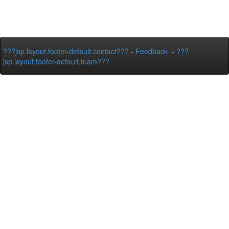
???jsp.layout.footer-default.contact???
-
Feedback
-
???
jsp.layout.footer-default.team???