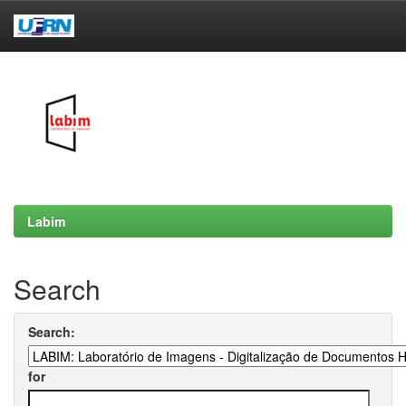
Skip
navigation
Labim
Search
Search:
for