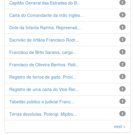
Capitão General das Estradas do B...
1
Carta do Comandante da mão ingles...
1
Dote da Infanta Rainha. Repreensã...
1
Escrivão de órfãos Francisco Rodr...
1
Francisco de Brito Saraiva, cargo...
1
Francisco de Oliveira Banhos. Rob...
1
Registro de ferros de gado. Provi...
1
Registro de uma carta do Vice-Rei...
1
Tabelião público e judicial Franc...
1
Terras devolutas. Potengi. Mipibu...
1
next >