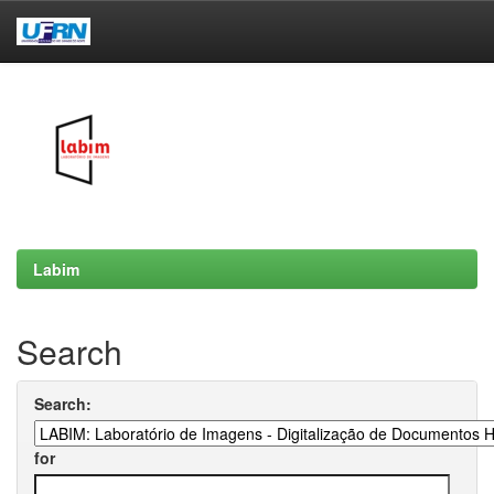
Skip
navigation
Labim
Search
Search:
for