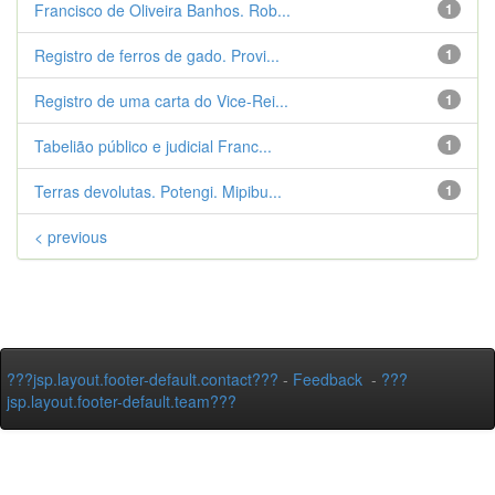
Francisco de Oliveira Banhos. Rob...
1
Registro de ferros de gado. Provi...
1
Registro de uma carta do Vice-Rei...
1
Tabelião público e judicial Franc...
1
Terras devolutas. Potengi. Mipibu...
1
< previous
???jsp.layout.footer-default.contact???
-
Feedback
-
???
jsp.layout.footer-default.team???