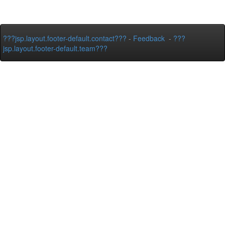
???jsp.layout.footer-default.contact???
-
Feedback
-
???
jsp.layout.footer-default.team???