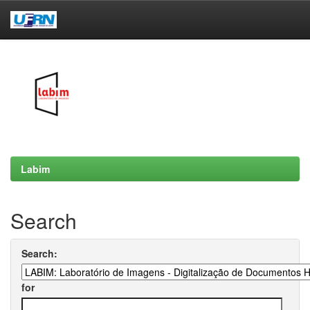
Skip
navigation
Labim
Search
Search:
for