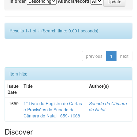
In order
Authors/record
Results 1-1 of 1 (Search time: 0.001 seconds).
previous
1
next
Item hits:
Issue
Title
Author(s)
Date
1659
1º Livro de Registro de Cartas
Senado da Câmara
e Provisões do Senado da
de Natal
Câmara do Natal 1659- 1668
Discover