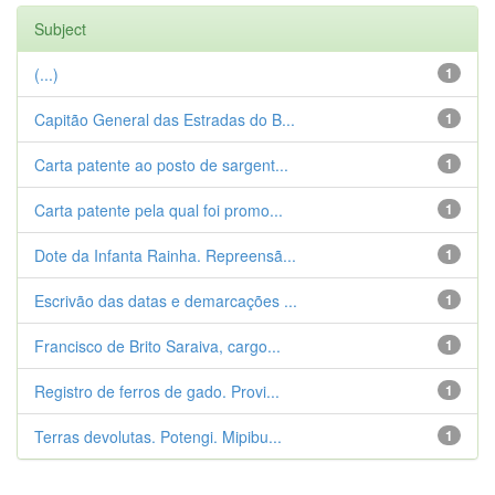
Subject
(...)
1
Capitão General das Estradas do B...
1
Carta patente ao posto de sargent...
1
Carta patente pela qual foi promo...
1
Dote da Infanta Rainha. Repreensã...
1
Escrivão das datas e demarcações ...
1
Francisco de Brito Saraiva, cargo...
1
Registro de ferros de gado. Provi...
1
Terras devolutas. Potengi. Mipibu...
1