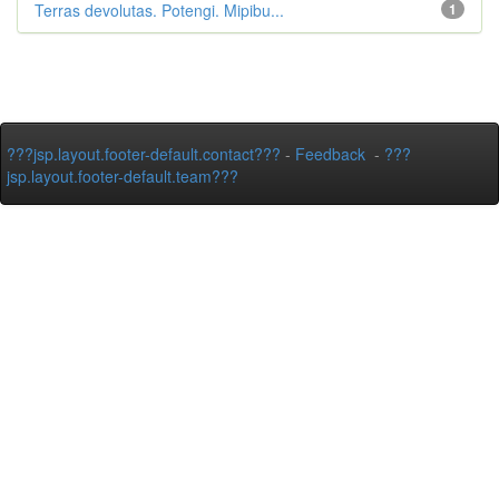
Terras devolutas. Potengi. Mipibu...
1
???jsp.layout.footer-default.contact???
-
Feedback
-
???
jsp.layout.footer-default.team???