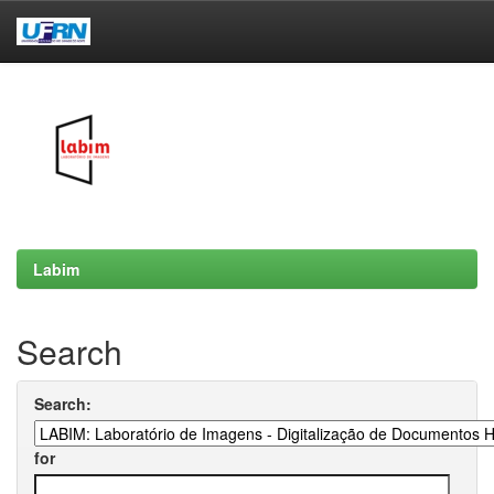
Skip
navigation
Labim
Search
Search:
for