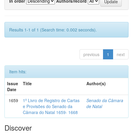
In order
Authors/record
Results 1-1 of 1 (Search time: 0.002 seconds).
previous
1
next
Item hits:
Issue
Title
Author(s)
Date
1659
1º Livro de Registro de Cartas
Senado da Câmara
e Provisões do Senado da
de Natal
Câmara do Natal 1659- 1668
Discover