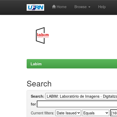
Home
Browse
Help
Skip
navigation
Labim
Search
Search:
for
Current filters: