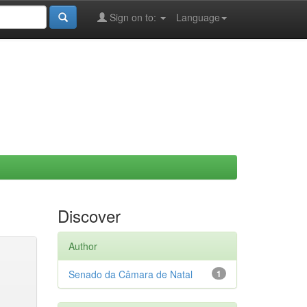
Sign on to:
Language
Discover
Author
Senado da Câmara de Natal
1