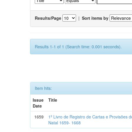
Results/Page
|
Sort items by
Results 1-1 of 1 (Search time: 0.001 seconds).
Item hits:
Issue
Title
Date
1659
1º Livro de Registro de Cartas e Provisões
Natal 1659- 1668