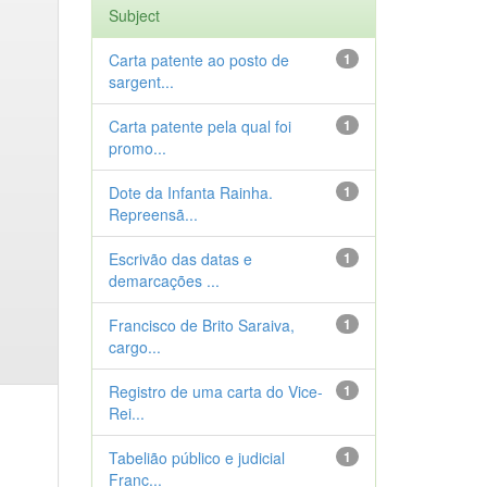
Subject
Carta patente ao posto de
1
sargent...
Carta patente pela qual foi
1
promo...
Dote da Infanta Rainha.
1
Repreensã...
Escrivão das datas e
1
demarcações ...
Francisco de Brito Saraiva,
1
cargo...
Registro de uma carta do Vice-
1
Rei...
Tabelião público e judicial
1
Franc...