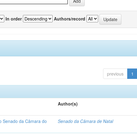
In order
Authors/record
previous
1
Author(s)
 do Senado da Câmara do
Senado da Câmara de Natal