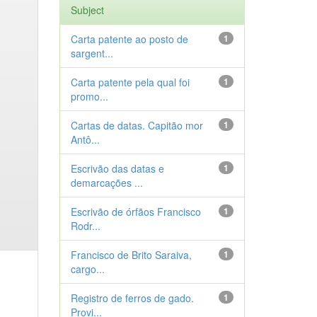
Subject
Carta patente ao posto de
1
sargent...
Carta patente pela qual foi
1
promo...
Cartas de datas. Capitão mor
1
Antô...
Escrivão das datas e
1
demarcações ...
Escrivão de órfãos Francisco
1
Rodr...
Francisco de Brito Saraiva,
1
cargo...
Registro de ferros de gado.
1
Provi...