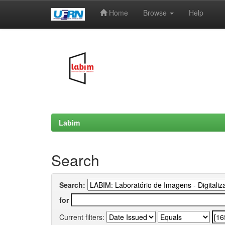
Home
Browse
Help
Skip
navigation
Labim
Search
Search:
for
Current filters: