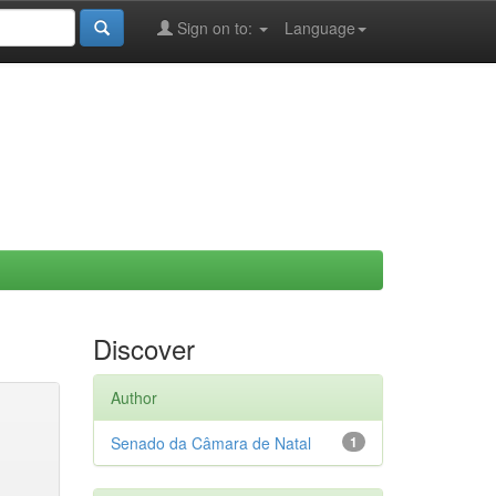
Sign on to:
Language
Discover
Author
Senado da Câmara de Natal
1