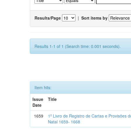
Results/Page
|
Sort items by
Results 1-1 of 1 (Search time: 0.001 seconds).
Item hits:
Issue
Title
Date
1659
1º Livro de Registro de Cartas e Provisões
Natal 1659- 1668