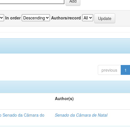
In order
Authors/record
previous
1
Author(s)
 do Senado da Câmara do
Senado da Câmara de Natal