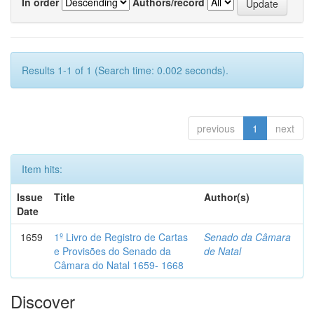
In order
Authors/record
Results 1-1 of 1 (Search time: 0.002 seconds).
previous
1
next
Item hits:
Issue
Title
Author(s)
Date
1659
1º Livro de Registro de Cartas
Senado da Câmara
e Provisões do Senado da
de Natal
Câmara do Natal 1659- 1668
Discover