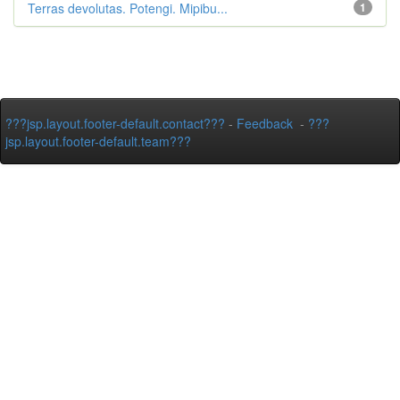
Terras devolutas. Potengi. Mipibu...
1
???jsp.layout.footer-default.contact???
-
Feedback
-
???
jsp.layout.footer-default.team???