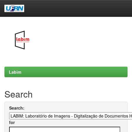
Skip
navigation
Labim
Search
Search:
for