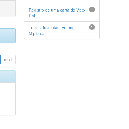
Registro de uma carta do Vice-
1
Rei...
Terras devolutas. Potengi.
1
Mipibu...
next