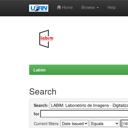
Home
Browse
Help
Skip
navigation
Labim
Search
Search:
for
Current filters: