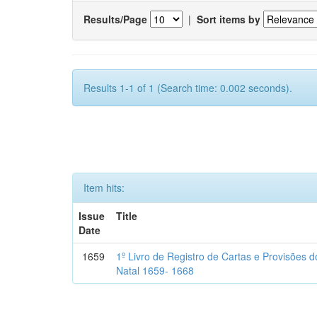
Results/Page
|
Sort items by
Results 1-1 of 1 (Search time: 0.002 seconds).
Item hits:
Issue
Title
Date
1659
1º Livro de Registro de Cartas e Provisões
Natal 1659- 1668