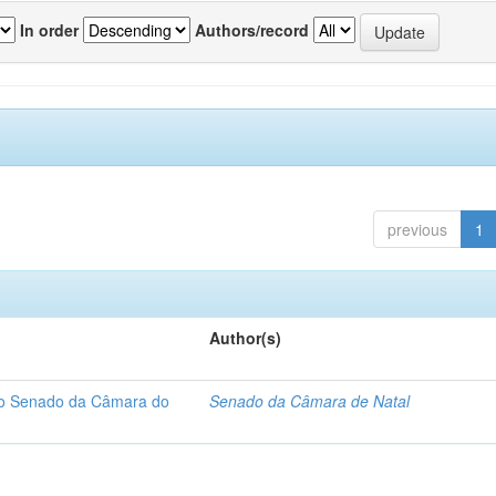
In order
Authors/record
previous
1
Author(s)
 do Senado da Câmara do
Senado da Câmara de Natal