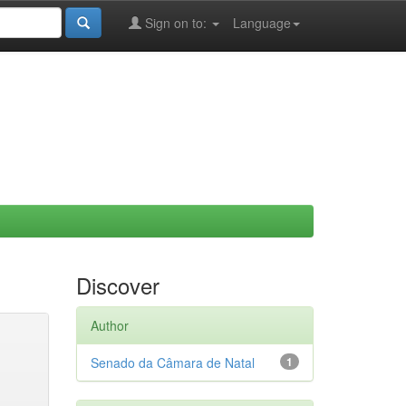
Sign on to:
Language
Discover
Author
Senado da Câmara de Natal
1