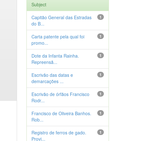
Subject
Capitão General das Estradas
1
do B...
Carta patente pela qual foi
1
promo...
Dote da Infanta Rainha.
1
Repreensã...
Escrivão das datas e
1
demarcações ...
Escrivão de órfãos Francisco
1
Rodr...
Francisco de Oliveira Banhos.
1
Rob...
Registro de ferros de gado.
1
Provi...