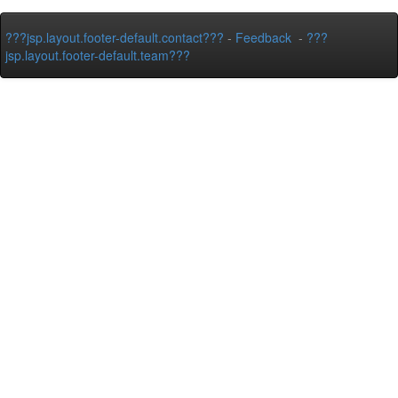
???jsp.layout.footer-default.contact???
-
Feedback
-
???
jsp.layout.footer-default.team???