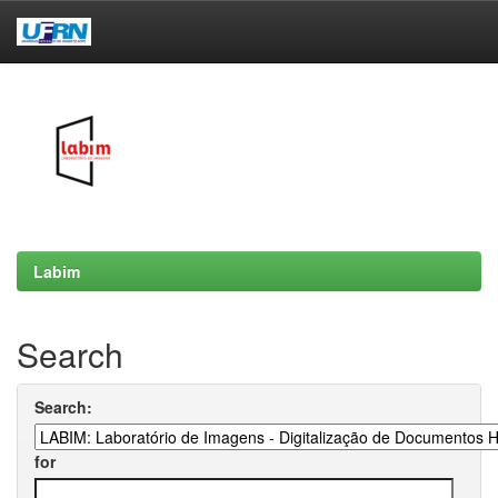
Skip
navigation
Labim
Search
Search:
for