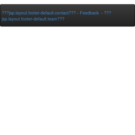
???jsp.layout.footer-default.contact???
-
Feedback
-
???
jsp.layout.footer-default.team???