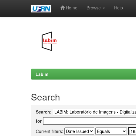
Home
Browse
Help
Skip
navigation
Labim
Search
Search:
for
Current filters: