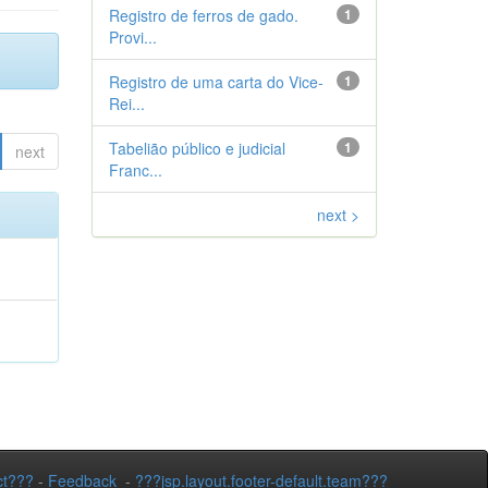
Registro de ferros de gado.
1
Provi...
Registro de uma carta do Vice-
1
Rei...
Tabelião público e judicial
1
next
Franc...
next >
ct???
-
Feedback
-
???jsp.layout.footer-default.team???