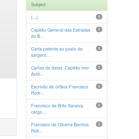
Subject
(...)
1
Capitão General das Estradas
1
do B...
Carta patente ao posto de
1
sargent...
Cartas de datas. Capitão mor
1
Antô...
Escrivão de órfãos Francisco
1
Rodr...
Francisco de Brito Saraiva,
1
cargo...
Francisco de Oliveira Banhos.
1
Rob...