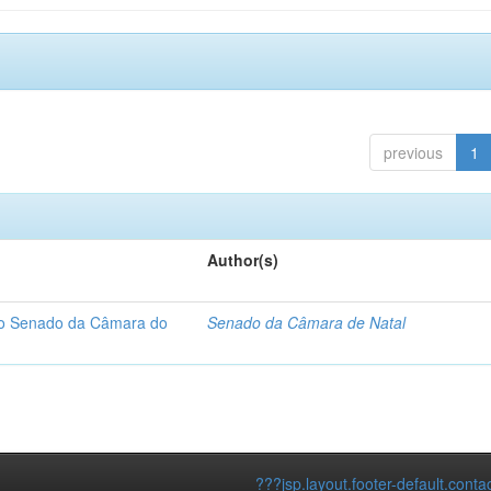
previous
1
Author(s)
 do Senado da Câmara do
Senado da Câmara de Natal
???jsp.layout.footer-default.conta