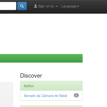
Sign on to:
Language
Discover
Author
Senado da Câmara de Natal
1