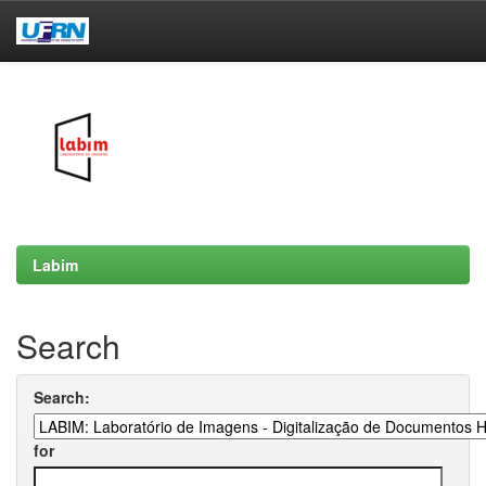
Skip
navigation
Labim
Search
Search:
for