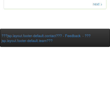
next >
???jsp.layout.footer-default.contact???
-
Feedback
-
???
jsp.layout.footer-default.team???