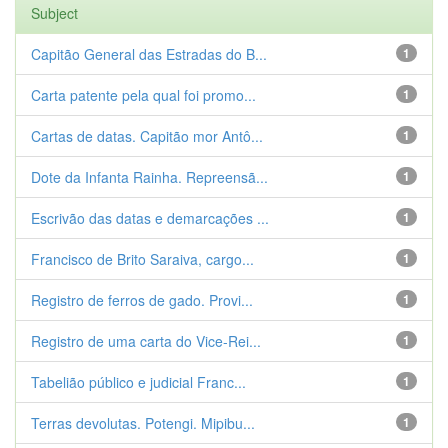
Subject
Capitão General das Estradas do B...
1
Carta patente pela qual foi promo...
1
Cartas de datas. Capitão mor Antô...
1
Dote da Infanta Rainha. Repreensã...
1
Escrivão das datas e demarcações ...
1
Francisco de Brito Saraiva, cargo...
1
Registro de ferros de gado. Provi...
1
Registro de uma carta do Vice-Rei...
1
Tabelião público e judicial Franc...
1
Terras devolutas. Potengi. Mipibu...
1