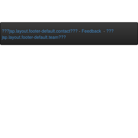
???jsp.layout.footer-default.contact???
-
Feedback
-
???
jsp.layout.footer-default.team???