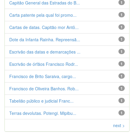
Capitão General das Estradas do B...
1
Carta patente pela qual foi promo...
1
Cartas de datas. Capitão mor Antô...
1
Dote da Infanta Rainha. Repreensã...
1
Escrivão das datas e demarcações ...
1
Escrivão de órfãos Francisco Rodr...
1
Francisco de Brito Saraiva, cargo...
1
Francisco de Oliveira Banhos. Rob...
1
Tabelião público e judicial Franc...
1
Terras devolutas. Potengi. Mipibu...
1
next >