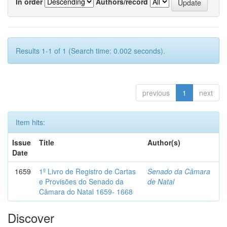
In order
Authors/record
Results 1-1 of 1 (Search time: 0.002 seconds).
previous
1
next
Item hits:
Issue
Title
Author(s)
Date
1659
1º Livro de Registro de Cartas
Senado da Câmara
e Provisões do Senado da
de Natal
Câmara do Natal 1659- 1668
Discover