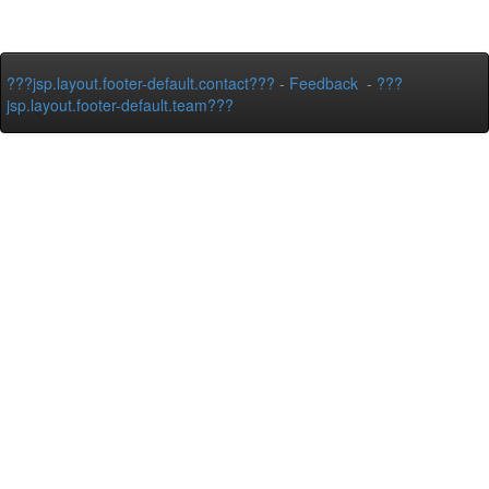
???jsp.layout.footer-default.contact???
-
Feedback
-
???
jsp.layout.footer-default.team???