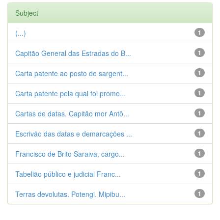
Subject
(...)
1
Capitão General das Estradas do B...
1
Carta patente ao posto de sargent...
1
Carta patente pela qual foi promo...
1
Cartas de datas. Capitão mor Antô...
1
Escrivão das datas e demarcações ...
1
Francisco de Brito Saraiva, cargo...
1
Tabelião público e judicial Franc...
1
Terras devolutas. Potengi. Mipibu...
1