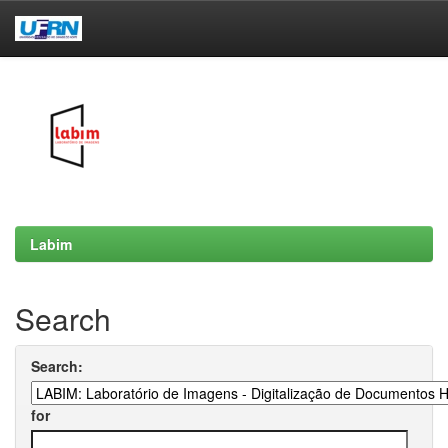
Skip
navigation
Labim
Search
Search:
for