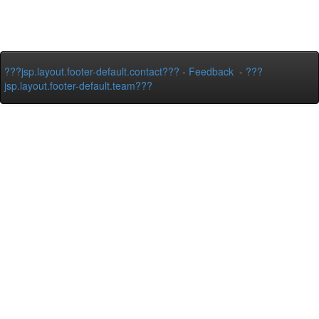
???jsp.layout.footer-default.contact???
-
Feedback
-
???
jsp.layout.footer-default.team???