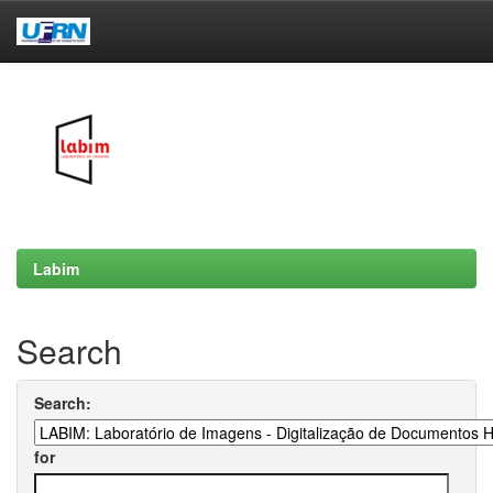
Skip
navigation
Labim
Search
Search:
for