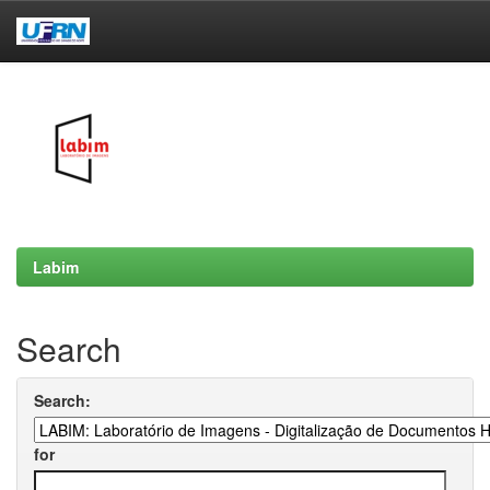
Skip
navigation
Labim
Search
Search:
for