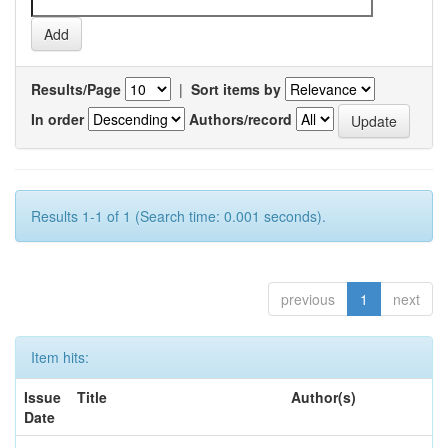
Results/Page
|
Sort items by
In order
Authors/record
Results 1-1 of 1 (Search time: 0.001 seconds).
previous
1
next
Item hits:
Issue
Title
Author(s)
Date