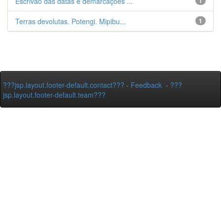
Escrivão das datas e demarcações ...
1
Terras devolutas. Potengi. Mipibu...
1
???jsp.layout.footer-default.contact???
-
Feedback
-
???
jsp.layout.footer-default.team???