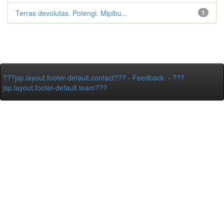
Terras devolutas. Potengi. Mipibu...
1
???jsp.layout.footer-default.contact???
-
Feedback
-
???
jsp.layout.footer-default.team???