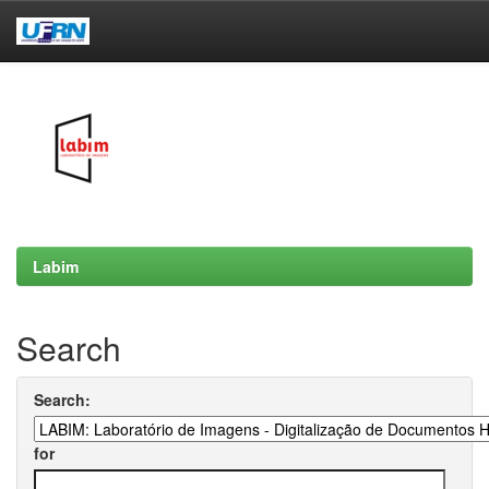
Skip
navigation
Labim
Search
Search:
for