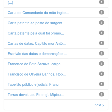
(...)
1
Carta do Comandante da mão ingles...
1
Carta patente ao posto de sargent...
1
Carta patente pela qual foi promo...
1
Cartas de datas. Capitão mor Antô...
1
Escrivão das datas e demarcações ...
1
Francisco de Brito Saraiva, cargo...
1
Francisco de Oliveira Banhos. Rob...
1
Tabelião público e judicial Franc...
1
Terras devolutas. Potengi. Mipibu...
1
next >