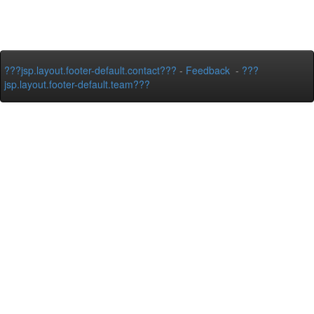
???jsp.layout.footer-default.contact???
-
Feedback
-
???
jsp.layout.footer-default.team???