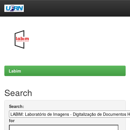
Skip
navigation
Labim
Search
Search:
for