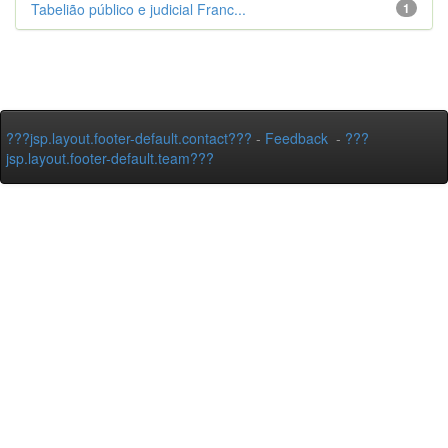
Tabelião público e judicial Franc...
1
???jsp.layout.footer-default.contact???
-
Feedback
-
???
jsp.layout.footer-default.team???