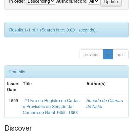
In order
Authors/record
Results 1-1 of 1 (Search time: 0.001 seconds).
previous
1
next
Item hits:
Issue
Title
Author(s)
Date
1659
1º Livro de Registro de Cartas
Senado da Câmara
e Provisões do Senado da
de Natal
Câmara do Natal 1659- 1668
Discover