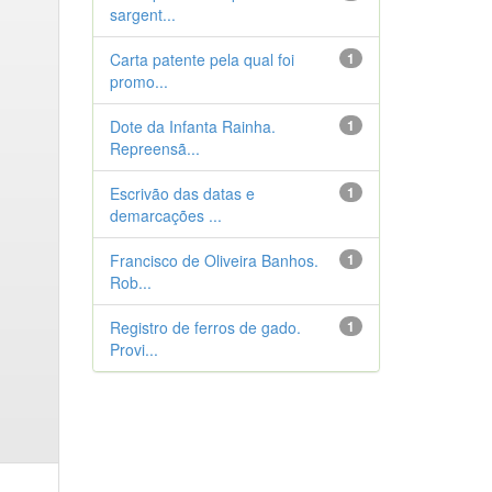
sargent...
Carta patente pela qual foi
1
promo...
Dote da Infanta Rainha.
1
Repreensã...
Escrivão das datas e
1
demarcações ...
Francisco de Oliveira Banhos.
1
Rob...
Registro de ferros de gado.
1
Provi...