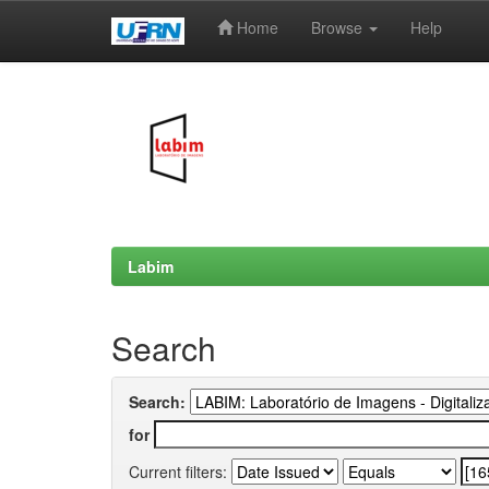
Home
Browse
Help
Skip
navigation
Labim
Search
Search:
for
Current filters: