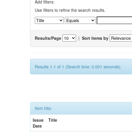
Add filters:
Use filters to refine the search results.
Results/Page
|
Sort items by
Results 1-1 of 1 (Search time: 0.001 seconds).
Item hits:
Issue
Title
Date