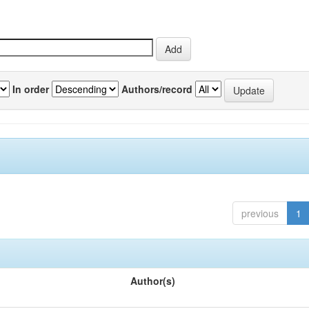
In order
Authors/record
previous
1
Author(s)