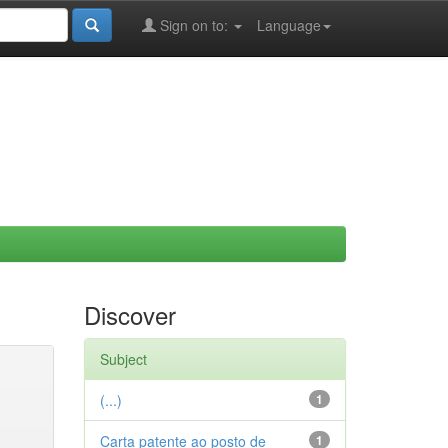
Sign on to:
Language
Discover
Subject
(...)
1
Carta patente ao posto de
1