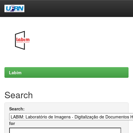
Skip
navigation
Labim
Search
Search:
for