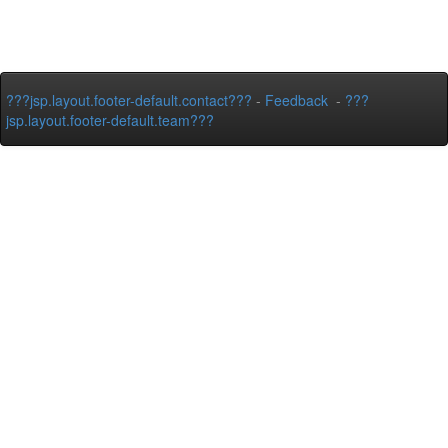
???jsp.layout.footer-default.contact???
-
Feedback
-
???
jsp.layout.footer-default.team???