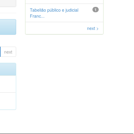
Tabelião público e judicial
1
Franc...
next >
next