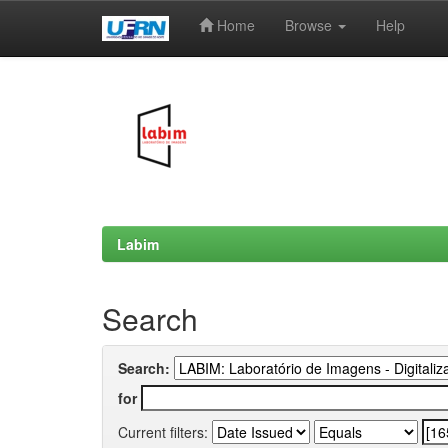
Home
Browse
Help
Skip
navigation
Labim
Search
Search:
for
Current filters: