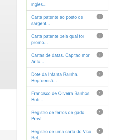
ingles...
Carta patente ao posto de
1
sargent...
Carta patente pela qual foi
1
promo...
Cartas de datas. Capitão mor
1
Antô...
Dote da Infanta Rainha.
1
Repreensã...
Francisco de Oliveira Banhos.
1
Rob...
Registro de ferros de gado.
1
Provi...
Registro de uma carta do Vice-
1
Rei...