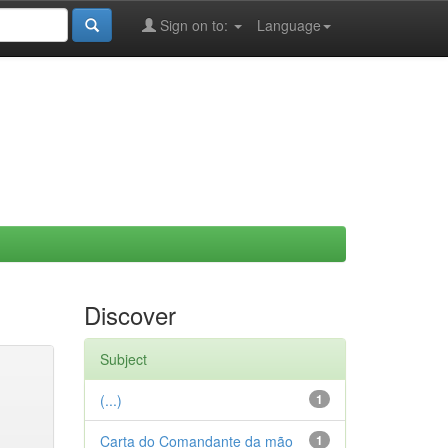
Sign on to:
Language
Discover
Subject
(...)
1
Carta do Comandante da mão
1