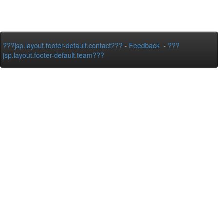
???jsp.layout.footer-default.contact???
-
Feedback
-
???
jsp.layout.footer-default.team???