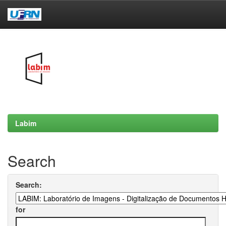
Skip
navigation
Labim
Search
Search:
for