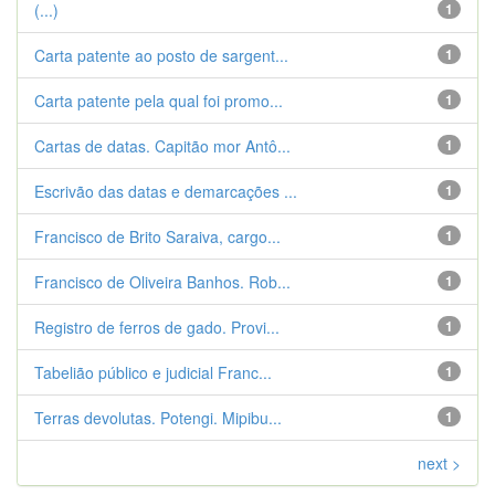
(...)
1
Carta patente ao posto de sargent...
1
Carta patente pela qual foi promo...
1
Cartas de datas. Capitão mor Antô...
1
Escrivão das datas e demarcações ...
1
Francisco de Brito Saraiva, cargo...
1
Francisco de Oliveira Banhos. Rob...
1
Registro de ferros de gado. Provi...
1
Tabelião público e judicial Franc...
1
Terras devolutas. Potengi. Mipibu...
1
next >