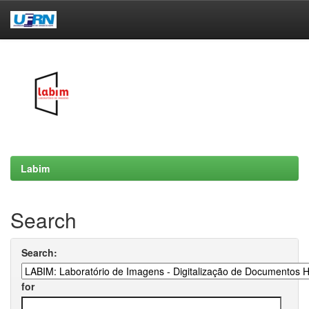
Skip
navigation
Labim
Search
Search:
for