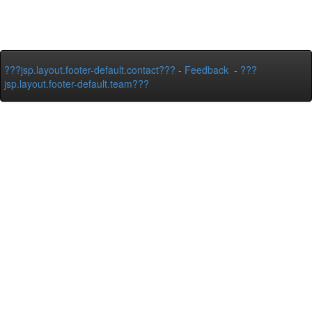
???jsp.layout.footer-default.contact???
-
Feedback
-
???
jsp.layout.footer-default.team???