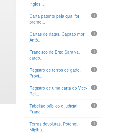
ingles...
Carta patente pela qual foi
1
promo...
Cartas de datas. Capitão mor
1
Antô...
Francisco de Brito Saraiva,
1
cargo...
Registro de ferros de gado.
1
Provi...
Registro de uma carta do Vice-
1
Rei...
Tabelião público e judicial
1
Franc...
Terras devolutas. Potengi.
1
Mipibu...