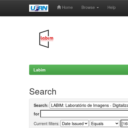
Home
Browse
Help
Skip
navigation
Labim
Search
Search:
for
Current filters: