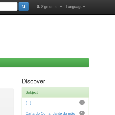
Sign on to:
Language
Discover
Subject
(...)
1
Carta do Comandante da mão
1