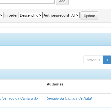
In order
Authors/record
previous
1
Author(s)
 do Senado da Câmara do
Senado da Câmara de Natal