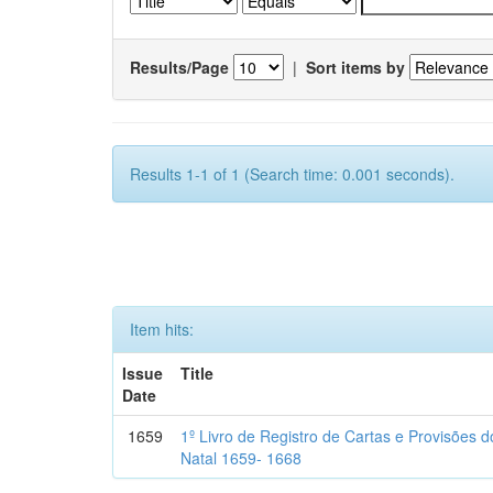
Results/Page
|
Sort items by
Results 1-1 of 1 (Search time: 0.001 seconds).
Item hits:
Issue
Title
Date
1659
1º Livro de Registro de Cartas e Provisões
Natal 1659- 1668