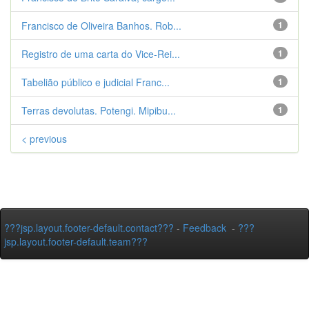
Francisco de Oliveira Banhos. Rob...
1
Registro de uma carta do Vice-Rei...
1
Tabelião público e judicial Franc...
1
Terras devolutas. Potengi. Mipibu...
1
< previous
???jsp.layout.footer-default.contact???
-
Feedback
-
???
jsp.layout.footer-default.team???