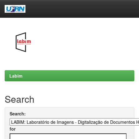
Skip
navigation
Labim
Search
Search:
for