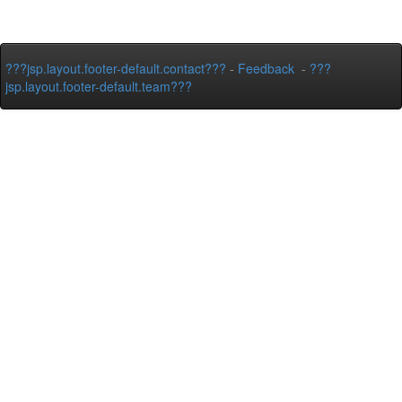
???jsp.layout.footer-default.contact???
-
Feedback
-
???
jsp.layout.footer-default.team???