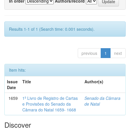
In order
Authors/record
Results 1-1 of 1 (Search time: 0.001 seconds).
previous
1
next
Item hits:
Issue
Title
Author(s)
Date
1659
1º Livro de Registro de Cartas
Senado da Câmara
e Provisões do Senado da
de Natal
Câmara do Natal 1659- 1668
Discover