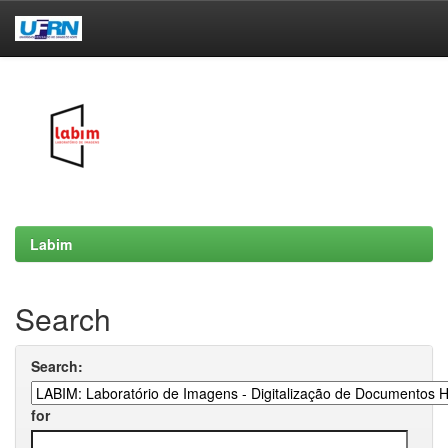
Skip
navigation
Labim
Search
Search:
for