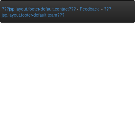
???jsp.layout.footer-default.contact???
-
Feedback
-
???
jsp.layout.footer-default.team???