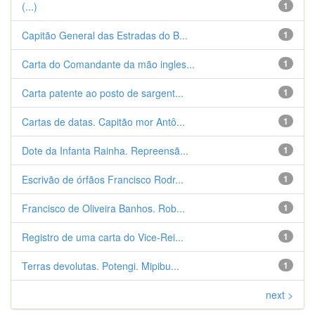
(...)
1
Capitão General das Estradas do B...
1
Carta do Comandante da mão ingles...
1
Carta patente ao posto de sargent...
1
Cartas de datas. Capitão mor Antô...
1
Dote da Infanta Rainha. Repreensã...
1
Escrivão de órfãos Francisco Rodr...
1
Francisco de Oliveira Banhos. Rob...
1
Registro de uma carta do Vice-Rei...
1
Terras devolutas. Potengi. Mipibu...
1
next >