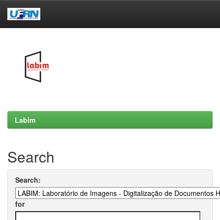
Skip
navigation
Labim
Search
Search:
for