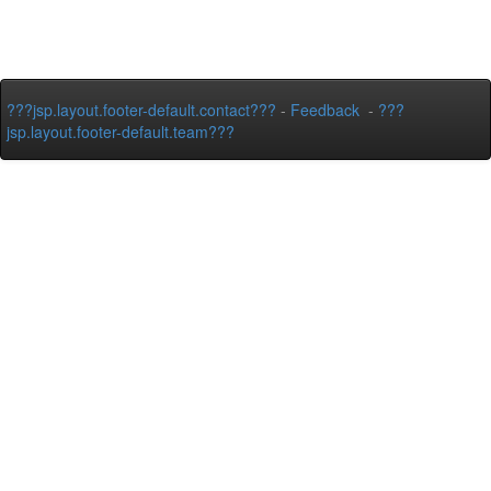
???jsp.layout.footer-default.contact???
-
Feedback
-
???
jsp.layout.footer-default.team???