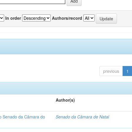
In order
Authors/record
previous
1
Author(s)
 do Senado da Câmara do
Senado da Câmara de Natal