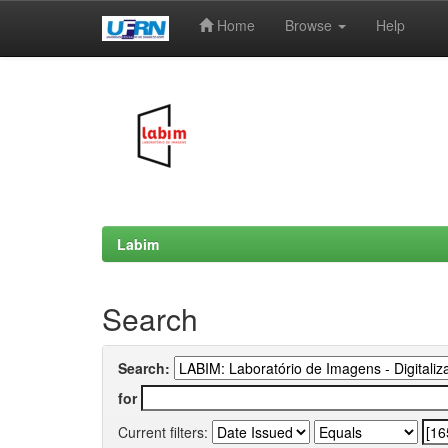
Home
Browse
Help
Skip
navigation
Labim
Search
Search:
for
Current filters: