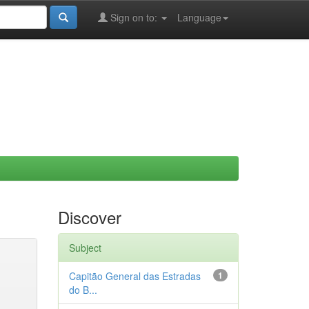
Sign on to:
Language
Discover
Subject
Capitão General das Estradas
1
do B...