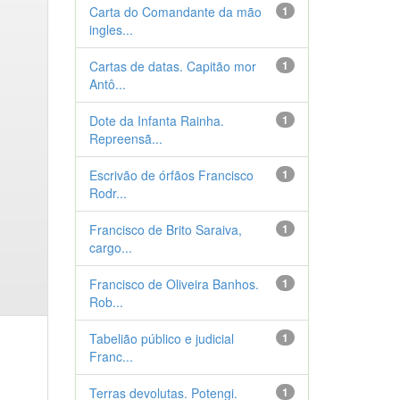
Carta do Comandante da mão
1
ingles...
Cartas de datas. Capitão mor
1
Antô...
Dote da Infanta Rainha.
1
Repreensã...
Escrivão de órfãos Francisco
1
Rodr...
Francisco de Brito Saraiva,
1
cargo...
Francisco de Oliveira Banhos.
1
Rob...
Tabelião público e judicial
1
Franc...
Terras devolutas. Potengi.
1