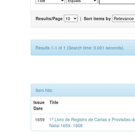
Results/Page
|
Sort items by
Results 1-1 of 1 (Search time: 0.001 seconds).
Item hits:
Issue
Title
Date
1659
1º Livro de Registro de Cartas e Provisões
Natal 1659- 1668