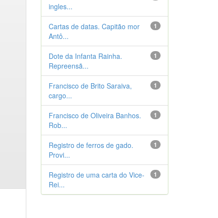
ingles...
Cartas de datas. Capitão mor
1
Antô...
Dote da Infanta Rainha.
1
Repreensã...
Francisco de Brito Saraiva,
1
cargo...
Francisco de Oliveira Banhos.
1
Rob...
Registro de ferros de gado.
1
Provi...
Registro de uma carta do Vice-
1
Rei...