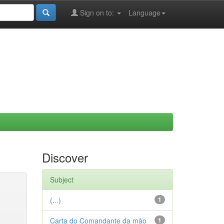
Sign on to:
Language
Discover
Subject
(...)
1
Carta do Comandante da mão
1