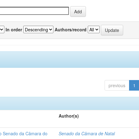
In order
Authors/record
previous
1
Author(s)
 do Senado da Câmara do
Senado da Câmara de Natal