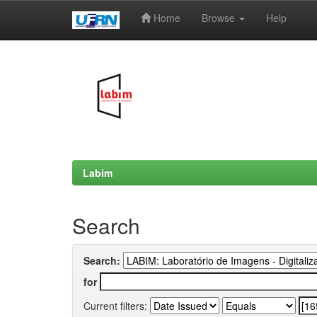
Home
Browse
Help
Skip
navigation
Labim
Search
Search:
for
Current filters: