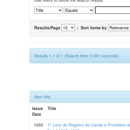
Use filters to refine the search results.
Results/Page
|
Sort items by
Results 1-1 of 1 (Search time: 0.001 seconds).
Item hits:
Issue
Title
Date
1659
1º Livro de Registro de Cartas e Provisões